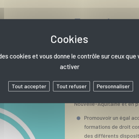
Engagés pour 
personnes h
Le CIBC 33 est engagé da
e des cookies et vous donne le contrôle sur ceux que
l’accessibilité des format
activer
handicap.
Il s’inscrit dans le Progra
Tout accepter
Tout refuser
Personnaliser
à la Qualification des Pe
Nouvelle-Aquitaine et en p
Promouvoir un égal ac
formations de droit com
des différents disposit