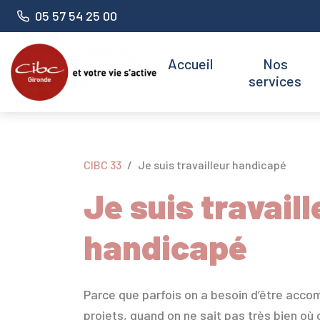
Panneau de gestion des cookies
Numéro de téléphone :
05 57 54 25 00
Accueil
Nos
services
CIBC 33
Je suis travailleur handicapé
Je suis travaill
handicapé
Parce que parfois on a besoin d’être acc
projets, quand on ne sait pas très bien où o