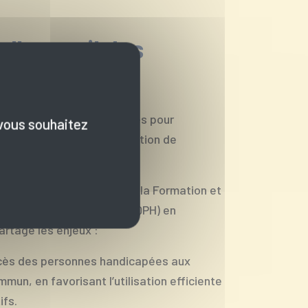
l'accueil des
andicapées
ns une démarche de progrès pour
 vous souhaitez
ions aux personnes en situation de
mme Régional pour l’Accès à la Formation et
rsonnes Handicapées (PRAFQPH) en
artage les enjeux :
cès des personnes handicapées aux
mun, en favorisant l’utilisation efficiente
ifs.