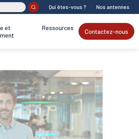
Qui êtes-vous ?
Nos antennes
Ok
e et
Ressources
Contactez-nous
ement