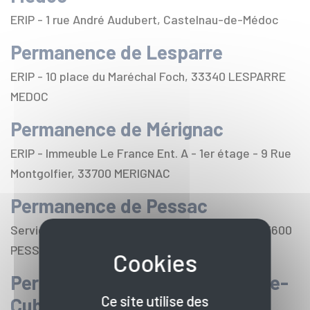
ERIP - 1 rue André Audubert, Castelnau-de-Médoc
Permanence de Lesparre
ERIP - 10 place du Maréchal Foch, 33340 LESPARRE
MEDOC
Permanence de Mérignac
ERIP - Immeuble Le France Ent. A - 1er étage - 9 Rue
Montgolfier, 33700 MERIGNAC
Permanence de Pessac
Service Emploi - 2 rue Eugène et Marc Dulout, 33600
PESSAC
Permanence de Saint-André-de-
Ce site utilise des
Cubzac