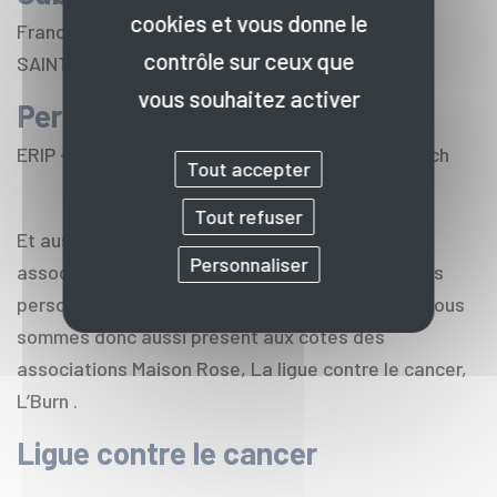
cookies et vous donne le
France services - 365 avenue Boucicaut, 33240
contrôle sur ceux que
SAINT-ANDRÉ-DE-CUBZAC
vous souhaitez activer
Permanence de la Teste
ERIP - 12 rue du Parc de l'Estey, La Teste-de-Buch
Tout accepter
Tout refuser
Et aussi, le CIBC 33 s’engage aux côtés des
Personnaliser
associations qui accueillent et accompagnent les
personnes avec des problématiques de santé. Nous
sommes donc aussi présent aux côtés des
associations Maison Rose, La ligue contre le cancer,
L’Burn .
Ligue contre le cancer