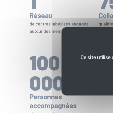
1
7
Réseau
Coll
de centres labellisés engagés
qualifi
autour des mêmes valeurs
votre 
100
Ce site utilis
000
Personnes
accompagnées