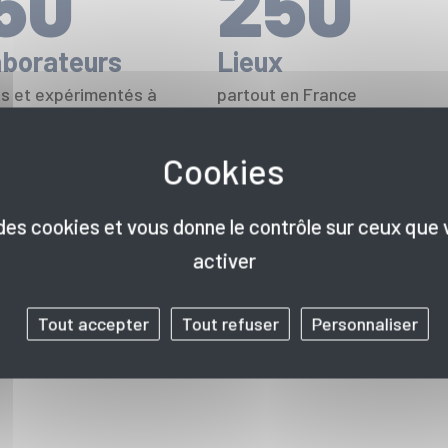
50
250
aborateurs
Lieux
és et expérimentés à
partout en France
écoute
métropolitaine et dans les
DROM
e des cookies et vous donne le contrôle sur ceux que
activer
Tout accepter
Tout refuser
Personnaliser