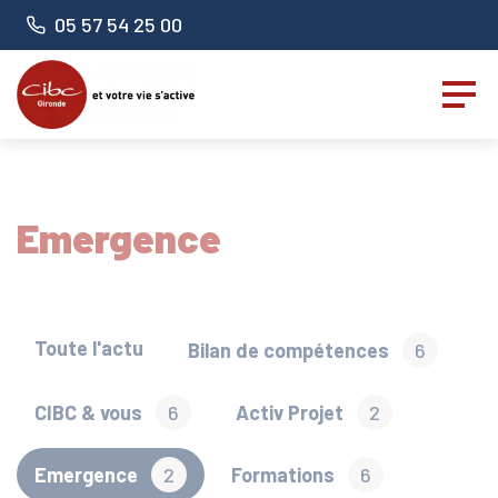
Panneau de gestion des cookies
Numéro de téléphone :
05 57 54 25 00
Emergence
Toute l'actu
Bilan de compétences
6
CIBC & vous
6
Activ Projet
2
Emergence
2
Formations
6