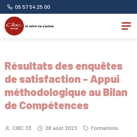
Panneau de gestion des cookies
Numéro de téléphone :
05 57 54 25 00
Résultats des enquêtes
de satisfaction - Appui
méthodologique au Bilan
de Compétences
CIBC 33
28
août
2023
Formations