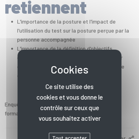
retiennent
L'importance de la posture et l'impact de
l'utilisation du test sur la posture perçue par la
personne accompagnée
L'importance de la définition d'objectifs
opérationnels clairement co-définis à partir
d'une analyse partagée de sa situation et se
demande
Ce site utilise des
cookies et vous donne le
Enquête réalisée auprès des participants à la
contrôle sur ceux que
formation, 8 ont répondu.
vous souhaitez activer
Partager
Tout accepter