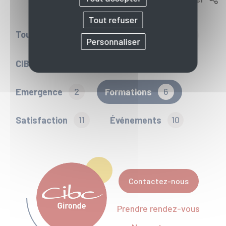
Tout refuser
Toute l'actu
Bilan de compétences
6
Personnaliser
CIBC & vous
6
Activ Projet
2
Emergence
2
Formations
6
Satisfaction
11
Événements
10
Contactez-nous
Prendre rendez-vous