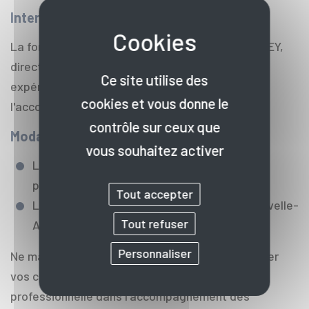
Intervenant
La formation sera animée par Maud PUJOL-DOREY,
directrice adjointe du CIBC 33, apportant une
Ce site utilise des
expérience précieuse dans le domaine de
cookies et vous donne le
l'accompagnement professionnel.
contrôle sur ceux que
Modalités
vous souhaitez activer
La participation financière aux coûts
pédagogiques est gratuite.
Tout accepter
L'inscription et l'adhésion à Cap Métiers Nouvelle-
Tout refuser
Aquitaine sont obligatoires.
Personnaliser
Ne manquez pas cette opportunité de développer
vos compétences et d'enrichir votre pratique
professionnelle dans l'accompagnement des