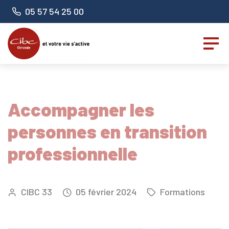
Panneau de gestion des cookies
Numéro de téléphone :
05 57 54 25 00
Accompagner les
personnes en transition
professionnelle
CIBC 33
05
février
2024
Formations