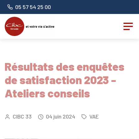
Panneau de gestion des cookies
Numéro de téléphone :
05 57 54 25 00
Résultats des enquêtes
de satisfaction 2023 -
Ateliers conseils
CIBC 33
04
juin
2024
VAE