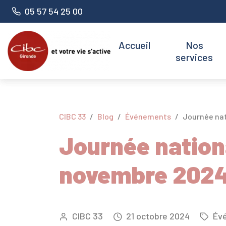
Panneau de gestion des cookies
Numéro de téléphone :
05 57 54 25 00
Accueil
Nos
services
CIBC 33
Blog
Événements
Journée nat
Journée nationa
novembre 202
CIBC 33
21
octobre
2024
Év