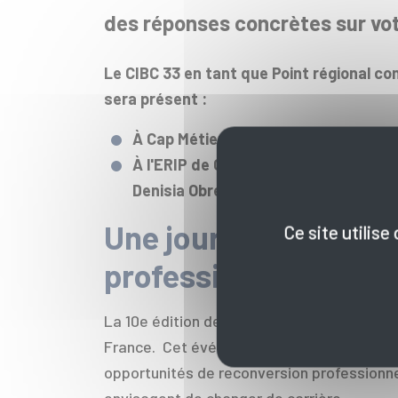
des réponses concrètes sur vot
Le CIBC 33 en tant que Point régional con
sera présent :
À Cap Métiers Nouvelle-Aquitaine
(10
À l'ERIP de Cenon
(Mission Locale de
Denisia Obreja.
Une journée dédiée à
Ce site utilis
professionnelle
La 10e édition de la Journée Nationale de 
France. Cet événement, en partenariat a
opportunités de reconversion professionnel
envisagent de changer de carrière.