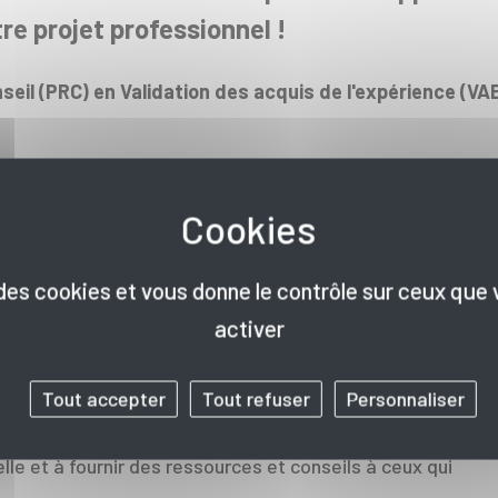
re projet professionnel !
seil (PRC) en Validation des acquis de l'expérience (VA
2 Av. de Canéjan, 33600 Pessac)
avec Marie Claverie
s Hauts de Garonne, 54 avenue Hubert Dubedout)
avec
 la reconversion
e des cookies et vous donne le contrôle sur ceux que
activer
Tout accepter
Tout refuser
Personnaliser
la Reconversion se déroulera dans plus de 200 villes de
vec
Nouvelle Vie Pro
vise à sensibiliser le public aux
le et à fournir des ressources et conseils à ceux qui