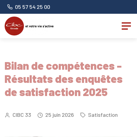
Panneau de gestion des cookies
Numéro de téléphone :
05 57 54 25 00
Bilan de compétences -
Résultats des enquêtes
de satisfaction 2025
CIBC 33
25
juin
2026
Satisfaction