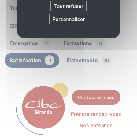
Tout refuser
Toute l'actu
Bilan de compétences
6
Personnaliser
CIBC & vous
6
Activ Projet
2
Emergence
2
Formations
6
Satisfaction
11
Événements
10
Contactez-nous
Prendre rendez-vous
Nos antennes