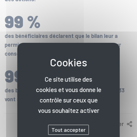
99 %
des bénéficiaires déclarent que le bilan leur a
permis d'atteindre les objectifs fixés avec leur
conseiller en début de bilan.
99,5 %
Ce site utilise des
cookies et vous donne le
des bénéficiaires qui s'engagent avec le CIBC 33
vont au bout de leur démarche de bilan.
contrôle sur ceux que
vous souhaitez activer
Partager
Tout accepter