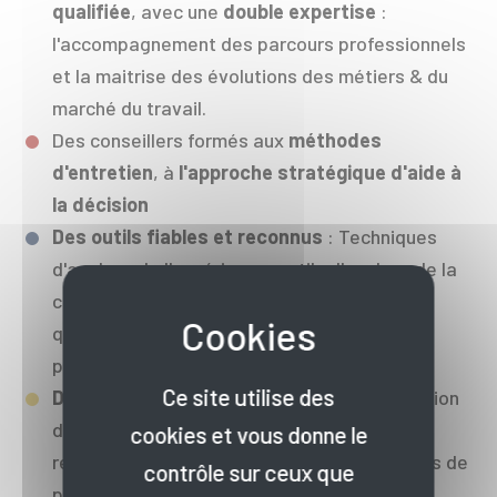
qualifiée
, avec une
double expertise
:
l'accompagnement des parcours professionnels
et la maitrise des évolutions des métiers & du
marché du travail.
Des conseillers formés aux
méthodes
d'entretien
, à
l'approche stratégique d'aide à
la décision
Des outils fiables et reconnus
: Techniques
d'analyse de l'expérience, outils d'analyse de la
compétence, portefeuille de compétences,
questionnaires et tests d'orientation et
plateforme pédagogique moovebox
Ce site utilise des
Des travaux personnels tutorés
: Préparation
des séances, recherches accompagnées,
cookies et vous donne le
réalisation d'enquêtes ou d'immersion auprès de
contrôle sur ceux que
professionnels